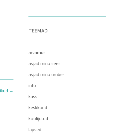
TEEMAD
arvamus
asjad minu sees
asjad minu ümber
info
ikud
→
kass
keskkond
koolijutud
lapsed