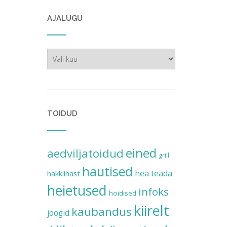
AJALUGU
ajalugu
TOIDUD
eined
aedviljatoidud
grill
hautised
hea teada
hakklihast
heietused
infoks
hoidised
kiirelt
kaubandus
joogid