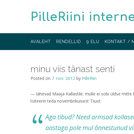
Skip
to
PilleRiini intern
content
AVALEHT
RENDELLID
9 ELU
KONTAKT / 
minu viis tänast senti
Posted on
7. nov. 2012
by
PilleRiin
— lähevad Maaja Kallastile. mulle ei sobi üldse mitte 
tsiteerin teda novembrikuisest Tiiust:
Aga tibud? Need armsad kollased
aastaga pole mul õnnestunud viib