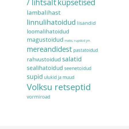
/ lihtsalt
küpsetised
lambalihast
linnulihatoidud
lisandid
loomalihatoidud
magustoidud
maks, rupskid jm.
mereandidest
pastatoidud
salatid
rahvustoidud
sealihatoidud
seenetoidud
supid
ulukid ja muud
Volksu retseptid
vormiroad