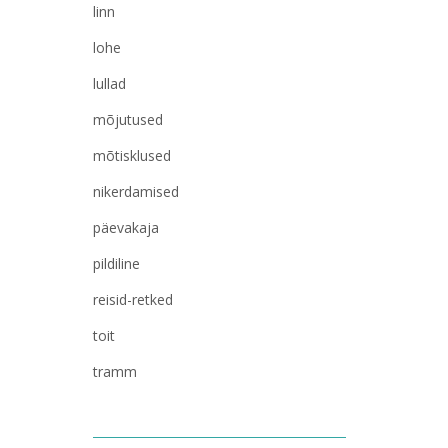
linn
lohe
lullad
mõjutused
mõtisklused
nikerdamised
päevakaja
pildiline
reisid-retked
toit
tramm