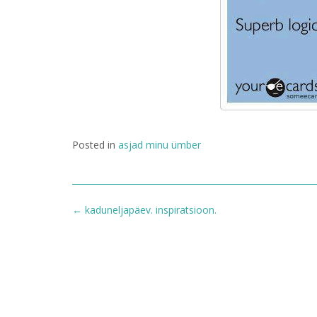
Posted in
asjad minu ümber
Post
←
kaduneljapäev. inspiratsioon.
navigation