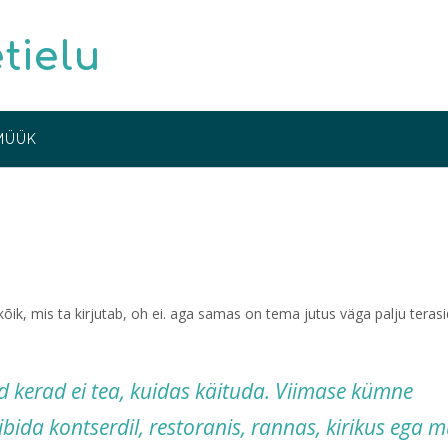
etielu
MÜÜK
kõik, mis ta kirjutab, oh ei. aga samas on tema jutus väga palju terasi
 kerad ei tea, kuidas käituda. Viimase kümne
ida kontserdil, restoranis, rannas, kirikus ega m