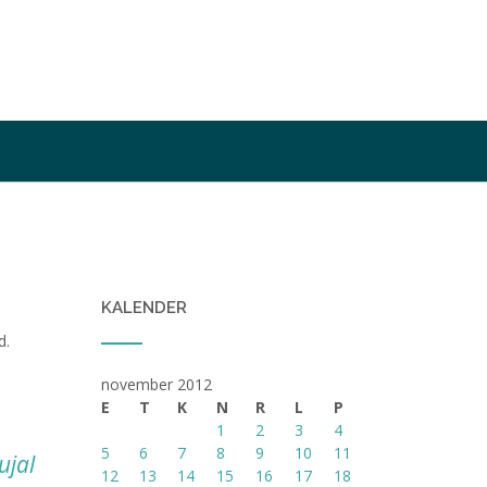
KALENDER
d.
november 2012
E
T
K
N
R
L
P
1
2
3
4
5
6
7
8
9
10
11
ujal
12
13
14
15
16
17
18