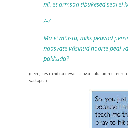
nii, et armsad tibukesed seal ei 
/–/
Ma ei mõista, miks peavad pensio
naasvate väsinud noorte peal väl
pakkuda?
(need, kes mind tunnevad, teavad juba ammu, et ma 
vastupidi)