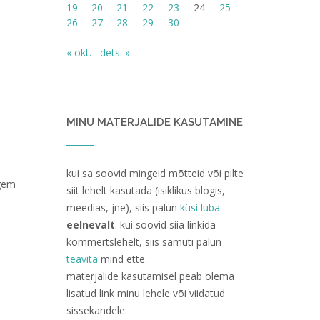
19
20
21
22
23
24
25
26
27
28
29
30
« okt.
dets. »
MINU MATERJALIDE KASUTAMINE
kui sa soovid mingeid mõtteid või pilte
igem
siit lehelt kasutada (isiklikus blogis,
meedias, jne), siis palun
küsi luba
eelnevalt
. kui soovid siia linkida
kommertslehelt, siis samuti palun
teavita
mind ette.
materjalide kasutamisel peab olema
lisatud link minu lehele või viidatud
sissekandele.