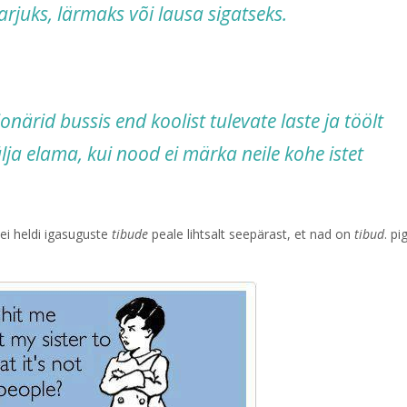
karjuks, lärmaks või lausa sigatseks.
närid bussis end koolist tulevate laste ja töölt
ja elama, kui nood ei märka neile kohe istet
ei heldi igasuguste
tibude
peale lihtsalt seepärast, et nad on
tibud
. p