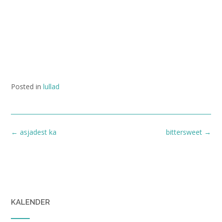
Posted in
lullad
Post
←
asjadest ka
bittersweet
→
navigation
KALENDER