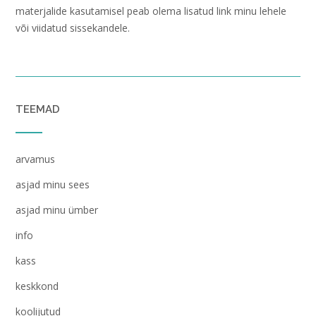
materjalide kasutamisel peab olema lisatud link minu lehele
või viidatud sissekandele.
TEEMAD
arvamus
asjad minu sees
asjad minu ümber
info
kass
keskkond
koolijutud