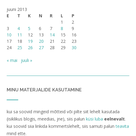
juuni 2013
E
T
K
N
R
L
P
1
2
3
4
5
6
7
8
9
10
11
12
13
14
15
16
17
18
19
20
21
22
23
24
25
26
27
28
29
30
« mai
juuli »
MINU MATERJALIDE KASUTAMINE
kui sa soovid mingeid mõtteid või pilte siit lehelt kasutada
(isiklikus blogis, meedias, jne), siis palun
küsi luba
eelnevalt
.
kui soovid siia linkida kommertslehelt, siis samuti palun
teavita
mind ette.