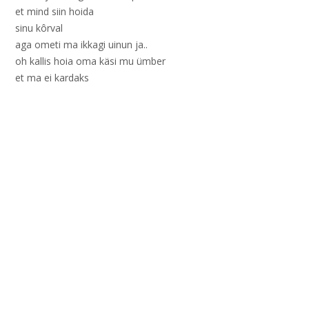
et mind siin hoida
sinu kôrval
aga ometi ma ikkagi uinun ja..
oh kallis hoia oma käsi mu ümber
et ma ei kardaks