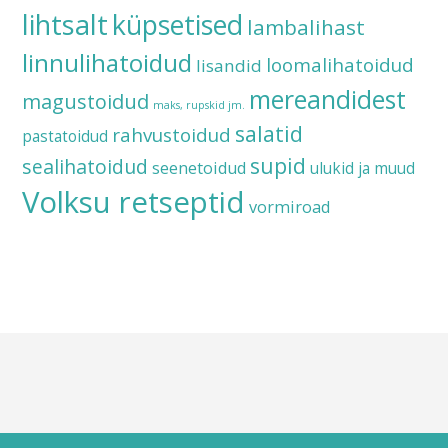
lihtsalt
küpsetised
lambalihast
linnulihatoidud
loomalihatoidud
lisandid
mereandidest
magustoidud
maks, rupskid jm.
salatid
rahvustoidud
pastatoidud
supid
sealihatoidud
seenetoidud
ulukid ja muud
Volksu retseptid
vormiroad