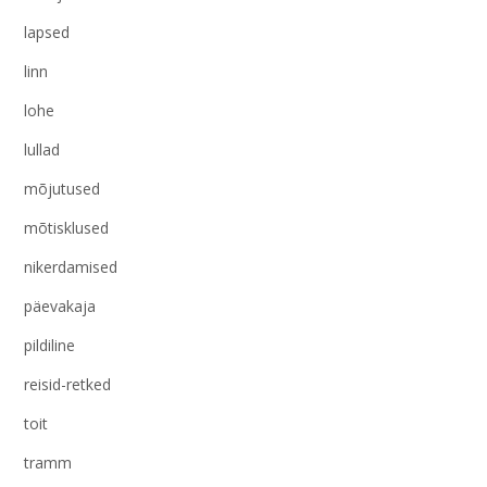
lapsed
linn
lohe
lullad
mõjutused
mõtisklused
nikerdamised
päevakaja
pildiline
reisid-retked
toit
tramm