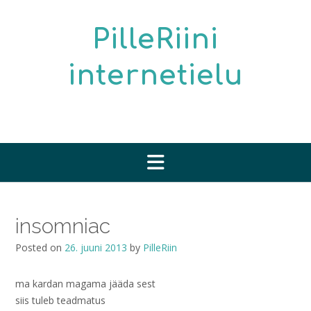
Skip
to
PilleRiini
content
internetielu
insomniac
Posted on
26. juuni 2013
by
PilleRiin
ma kardan magama jääda sest
siis tuleb teadmatus