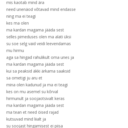
mis kaotab mind ära
need unenäod vôtavad mind endasse
ning ma ei teagi
kes ma olen
ma kardan magama jääda sest
selles pimeduses olen ma alati üksi
su soe selg vaid veidi leevendamas
mu hirmu
aga sa hingad rahulikult oma unes ja
ma kardan magama jääda sest
kui sa peaksid äkki ärkama saaksid
sa ometigi ju aru et
mina olen kadunud ja ma ei teagi
kes on mu asemel su kôrval
hirmunult ja soojaotsivalt keras
ma kardan magama jääda sest
ma tean et need öised rajad
kutsuvad mind liialt ja
su soojast hingamisest ei piisa