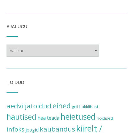
AJALUGU
ajalugu
TOIDUD
eined
aedviljatoidud
hakklihast
grill
heietused
hautised
hea teada
hoidised
kiirelt /
kaubandus
infoks
joogid