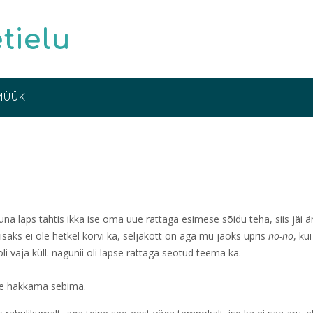
etielu
MÜÜK
na laps tahtis ikka ise oma uue rattaga esimese sõidu teha, siis jäi ä
saks ei ole hetkel korvi ka, seljakott on aga mu jaoks üpris
no-no
, kui
oli vaja küll. nagunii oli lapse rattaga seotud teema ka.
de hakkama sebima.