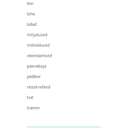
linn
lohe
lullad
mõjutused
mõtisklused
nikerdamised
päevakaja
pildiline
reisid-retked
toit
tramm