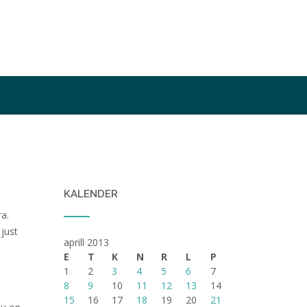
KALENDER
ra.
 just
aprill 2013
E
T
K
N
R
L
P
1
2
3
4
5
6
7
8
9
10
11
12
13
14
15
16
17
18
19
20
21