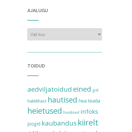
AJALUGU
ajalugu
TOIDUD
eined
aedviljatoidud
grill
hautised
hea teada
hakklihast
heietused
infoks
hoidised
kiirelt
kaubandus
joogid