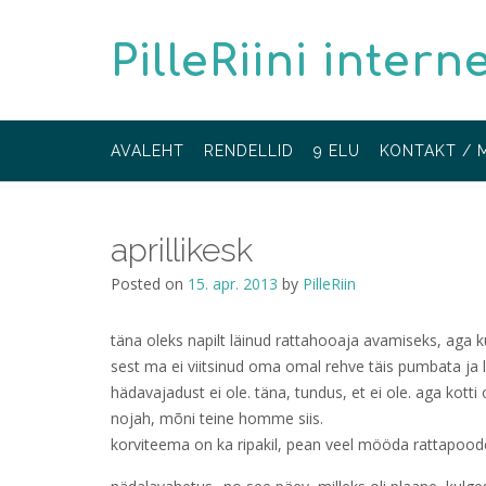
Skip
to
PilleRiini intern
content
AVALEHT
RENDELLID
9 ELU
KONTAKT / 
aprillikesk
Posted on
15. apr. 2013
by
PilleRiin
täna oleks napilt läinud rattahooaja avamiseks, aga ku
sest ma ei viitsinud oma omal rehve täis pumbata ja li
hädavajadust ei ole. täna, tundus, et ei ole. aga kotti 
nojah, mõni teine homme siis.
korviteema on ka ripakil, pean veel mööda rattapoo