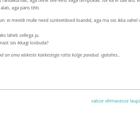
s rahulikumalt, aga teine see-eest väga tempokalt. ise ka ei saa aru. e
lati, aga päris tihti.
in. ei meeldi mulle need sünteetilised lisandid, aga ma siis ikka vahel
aks läheb sellega ju.
ast siis ikkagi loobuda?
dinad on oma väikeste käekestega ratta külge pandud. igatahes..
valsse vihmasesse lau