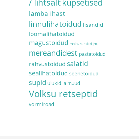
/ lihtsalt
küpsetised
lambalihast
linnulihatoidud
lisandid
loomalihatoidud
magustoidud
maks, rupskid jm.
mereandidest
pastatoidud
salatid
rahvustoidud
sealihatoidud
seenetoidud
supid
ulukid ja muud
Volksu retseptid
vormiroad