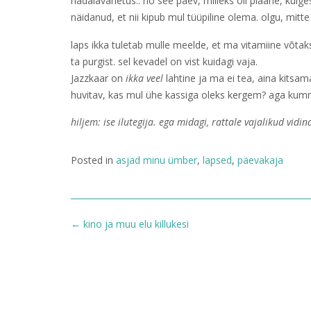
nädalavahetus.. no see päev, milleks oli plaane, kulge
näidanud, et nii kipub mul tüüpiline olema. olgu, mitte a
laps ikka tuletab mulle meelde, et ma vitamiine võtaks
ta purgist. sel kevadel on vist kuidagi vaja.
Jazzkaar on
ikka veel
lahtine ja ma ei tea, aina kitsam
huvitav, kas mul ühe kassiga oleks kergem? aga kumm
hiljem: ise ilutegija. ega midagi, rattale vajalikud vi
Posted in
asjad minu ümber
,
lapsed
,
päevakaja
Post
←
kino ja muu elu killukesi
navigation