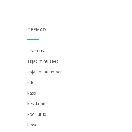
TEEMAD
arvamus
asjad minu sees
asjad minu ümber
info
kass
keskkond
koolijutud
lapsed