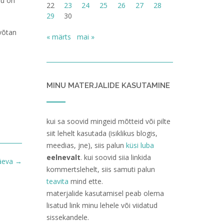
lu on
22
23
24
25
26
27
28
29
30
 võtan
« märts
mai »
MINU MATERJALIDE KASUTAMINE
kui sa soovid mingeid mõtteid või pilte
siit lehelt kasutada (isiklikus blogis,
meedias, jne), siis palun
küsi luba
eelnevalt
. kui soovid siia linkida
päeva
→
kommertslehelt, siis samuti palun
teavita
mind ette.
materjalide kasutamisel peab olema
lisatud link minu lehele või viidatud
sissekandele.