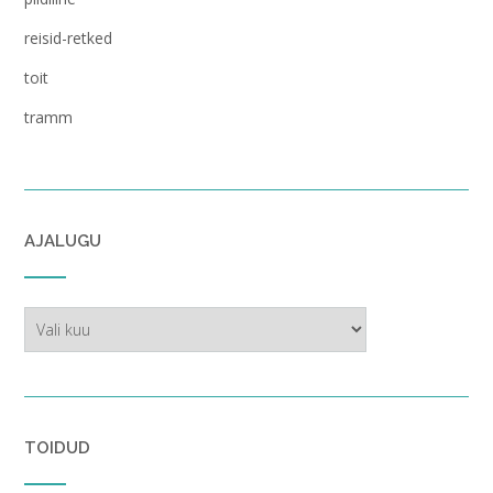
reisid-retked
toit
tramm
AJALUGU
ajalugu
TOIDUD