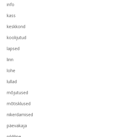
info
kass
keskkond
koolijutud
lapsed
linn
lohe
lullad
mõjutused
mõtisklused
nikerdamised
päevakaja
pildiline