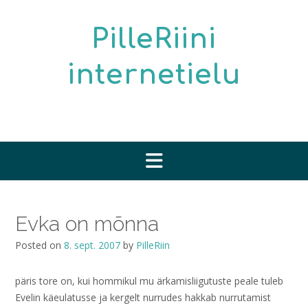
Skip
to
PilleRiini
content
internetielu
Evka on mõnna
Posted on
8. sept. 2007
by
PilleRiin
päris tore on, kui hommikul mu ärkamisliigutuste peale tuleb
Evelin käeulatusse ja kergelt nurrudes hakkab nurrutamist