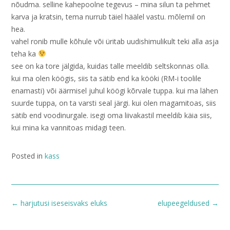
nõudma. selline kahepoolne tegevus – mina silun ta pehmet
karva ja kratsin, tema nurrub täiel häälel vastu. mõlemil on
hea.
vahel ronib mulle kõhule või üritab uudishimulikult teki alla asja
teha ka
see on ka tore jälgida, kuidas talle meeldib seltskonnas olla.
kui ma olen köögis, siis ta sätib end ka kööki (RM-i toolile
enamasti) või äärmisel juhul köögi kõrvale tuppa. kui ma lähen
suurde tuppa, on ta varsti seal järgi. kui olen magamitoas, siis
sätib end voodinurgale. isegi oma liivakastil meeldib käia siis,
kui mina ka vannitoas midagi teen.
Posted in
kass
Post
←
harjutusi iseseisvaks eluks
elupeegeldused
→
navigation