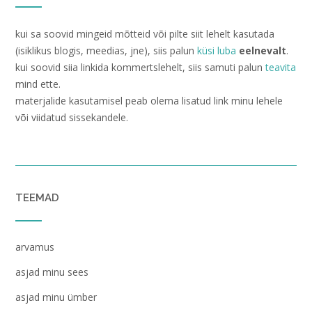
kui sa soovid mingeid mõtteid või pilte siit lehelt kasutada
(isiklikus blogis, meedias, jne), siis palun
küsi luba
eelnevalt
.
kui soovid siia linkida kommertslehelt, siis samuti palun
teavita
mind ette.
materjalide kasutamisel peab olema lisatud link minu lehele
või viidatud sissekandele.
TEEMAD
arvamus
asjad minu sees
asjad minu ümber