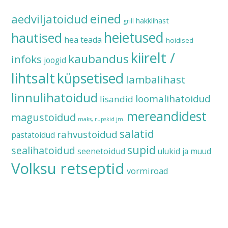
eined
aedviljatoidud
hakklihast
grill
heietused
hautised
hea teada
hoidised
kiirelt /
kaubandus
infoks
joogid
lihtsalt
küpsetised
lambalihast
linnulihatoidud
loomalihatoidud
lisandid
mereandidest
magustoidud
maks, rupskid jm.
salatid
rahvustoidud
pastatoidud
supid
sealihatoidud
seenetoidud
ulukid ja muud
Volksu retseptid
vormiroad