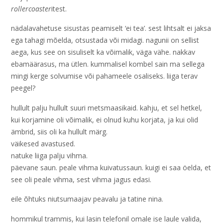
rollercoaster
itest.
nädalavahetuse sisustas peamiselt ‘ei tea’. sest lihtsalt ei jaksa
ega tahagi mõelda, otsustada või midagi. nagunii on sellist
aega, kus see on sisuliselt ka võimalik, väga vähe. nakkav
ebamäärasus, ma ütlen. kummalisel kombel sain ma sellega
mingi kerge solvumise või pahameele osaliseks. liiga terav
peegel?
hullult palju hullult suuri metsmaasikaid. kahju, et sel hetkel,
kui korjamine oli võimalik, ei olnud kuhu korjata, ja kui olid
ämbrid, siis oli ka hullult märg.
väikesed avastused.
natuke liiga palju vihma.
päevane saun. peale vihma kuivatussaun. kuigi ei saa öelda, et
see oli peale vihma, sest vihma jagus edasi.
eile õhtuks niutsumaajav peavalu ja tatine nina.
hommikul trammis, kui lasin telefonil omale ise laule valida,