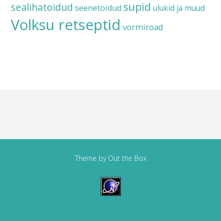
supid
sealihatoidud
seenetoidud
ulukid ja muud
Volksu retseptid
vormiroad
Theme by
Out the Box