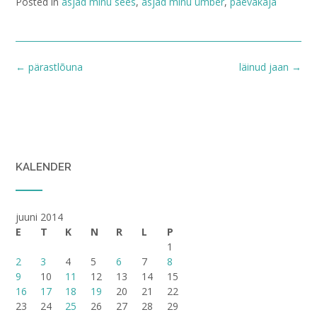
Posted in
asjad minu sees
,
asjad minu ümber
,
päevakaja
Post
←
pärastlõuna
läinud jaan
→
navigation
KALENDER
juuni 2014
E
T
K
N
R
L
P
1
2
3
4
5
6
7
8
9
10
11
12
13
14
15
16
17
18
19
20
21
22
23
24
25
26
27
28
29