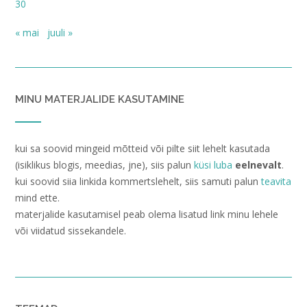
30
« mai
juuli »
MINU MATERJALIDE KASUTAMINE
kui sa soovid mingeid mõtteid või pilte siit lehelt kasutada
(isiklikus blogis, meedias, jne), siis palun
küsi luba
eelnevalt
.
kui soovid siia linkida kommertslehelt, siis samuti palun
teavita
mind ette.
materjalide kasutamisel peab olema lisatud link minu lehele
või viidatud sissekandele.