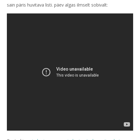
sain päris huvitava listi. päev algas ilmselt sobivalt: