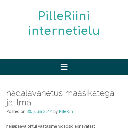
Skip
to
PilleRiini
content
internetielu
nädalavahetus maasikatega
ja ilma
Posted on
30. juuni 2014
by
PilleRiin
neljapäeva õhtul vaatasime videosid erinevatest