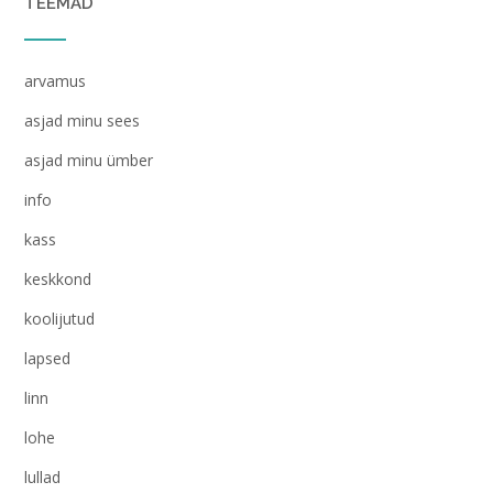
TEEMAD
arvamus
asjad minu sees
asjad minu ümber
info
kass
keskkond
koolijutud
lapsed
linn
lohe
lullad