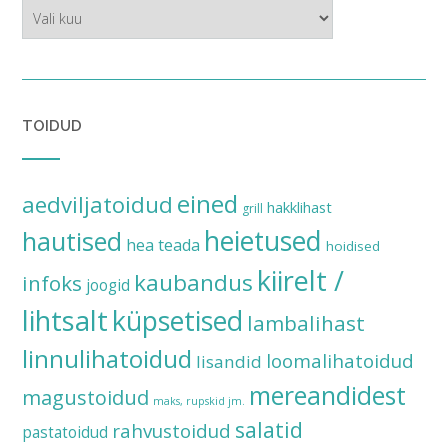
ajalugu
TOIDUD
eined
aedviljatoidud
hakklihast
grill
heietused
hautised
hea teada
hoidised
kiirelt /
kaubandus
infoks
joogid
lihtsalt
küpsetised
lambalihast
linnulihatoidud
loomalihatoidud
lisandid
mereandidest
magustoidud
maks, rupskid jm.
salatid
rahvustoidud
pastatoidud