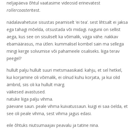
neljapäeva õhtul vaatasime videosid erinevatest
rollercoaster
itest.
nädalavahetuse sisustas peamiselt ‘ei tea’. sest lihtsalt ei jaksa
ega tahagi mõelda, otsustada või midagi. nagunii on sellist
aega, kus see on sisuliselt ka võimalik, väga vähe. nakkav
ebamäärasus, ma ütlen. kummalisel kombel sain ma sellega
mingi kerge solvumise või pahameele osaliseks. liiga terav
peegel?
hullult palju hullult suuri metsmaasikaid. kahju, et sel hetkel,
kui korjamine oli võimalik, ei olnud kuhu korjata, ja kui olid
ämbrid, siis oli ka hullult märg.
väikesed avastused.
natuke liiga palju vihma.
päevane saun. peale vihma kuivatussaun. kuigi ei saa öelda, et
see oli peale vihma, sest vihma jagus edasi.
eile õhtuks niutsumaajav peavalu ja tatine nina.