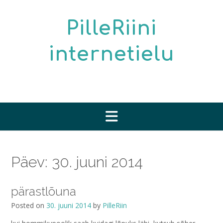
Skip
to
PilleRiini
content
internetielu
Päev:
30. juuni 2014
pärastlõuna
Posted on
30. juuni 2014
by
PilleRiin