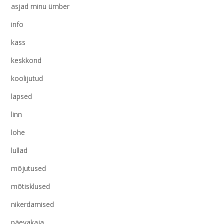
asjad minu ümber
info
kass
keskkond
koolijutud
lapsed
linn
lohe
lullad
mõjutused
mõtisklused
nikerdamised
päevakaja