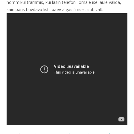
hommikul trammis, kui lasin telefonil omale ise laule valida,
sain päris huvitava listi. päev algas ilmselt sobivalt: