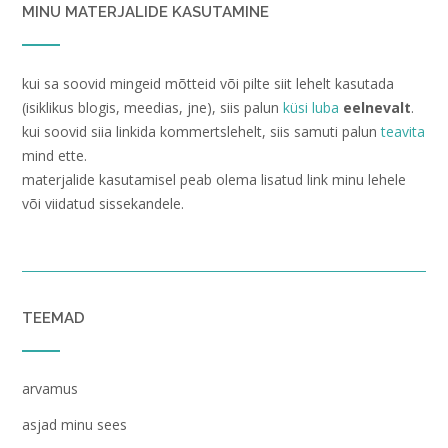
MINU MATERJALIDE KASUTAMINE
kui sa soovid mingeid mõtteid või pilte siit lehelt kasutada
(isiklikus blogis, meedias, jne), siis palun
küsi luba
eelnevalt
.
kui soovid siia linkida kommertslehelt, siis samuti palun
teavita
mind ette.
materjalide kasutamisel peab olema lisatud link minu lehele
või viidatud sissekandele.
TEEMAD
arvamus
asjad minu sees