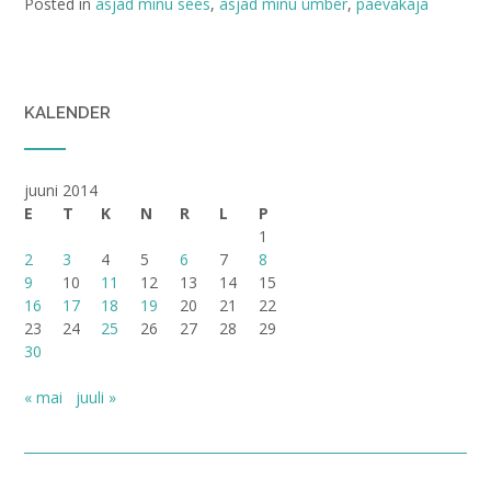
Posted in
asjad minu sees
,
asjad minu ümber
,
päevakaja
KALENDER
juuni 2014
E
T
K
N
R
L
P
1
2
3
4
5
6
7
8
9
10
11
12
13
14
15
16
17
18
19
20
21
22
23
24
25
26
27
28
29
30
« mai
juuli »