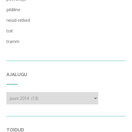
pildiline
reisid-retked
toit
tramm
AJALUGU
ajalugu
TOIDUD