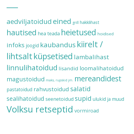
eined
aedviljatoidud
hakklihast
grill
heietused
hautised
hea teada
hoidised
kiirelt /
kaubandus
infoks
joogid
lihtsalt
küpsetised
lambalihast
linnulihatoidud
loomalihatoidud
lisandid
mereandidest
magustoidud
maks, rupskid jm.
salatid
rahvustoidud
pastatoidud
supid
sealihatoidud
seenetoidud
ulukid ja muud
Volksu retseptid
vormiroad