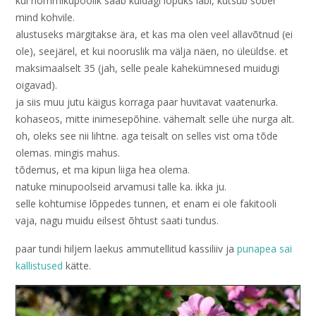
kui hommikupoolik saab kuidagi lõpuks läbi, kutsub sõber
mind kohvile.
alustuseks märgitakse ära, et kas ma olen veel allavõtnud (ei
ole), seejärel, et kui nooruslik ma välja näen, no üleüldse. et
maksimaalselt 35 (jah, selle peale kahekümnesed muidugi
oigavad).
ja siis muu jutu käigus korraga paar huvitavat vaatenurka.
kohaseos, mitte inimesepõhine. vähemalt selle ühe nurga alt.
oh, oleks see nii lihtne. aga teisalt on selles vist oma tõde
olemas. mingis mahus.
tõdemus, et ma kipun liiga hea olema.
natuke minupoolseid arvamusi talle ka. ikka ju.
selle kohtumise lõppedes tunnen, et enam ei ole fakitooli
vaja, nagu muidu eilsest õhtust saati tundus.
paar tundi hiljem laekus ammutellitud kassiliiv ja
punapea sai
kallistused
kätte.