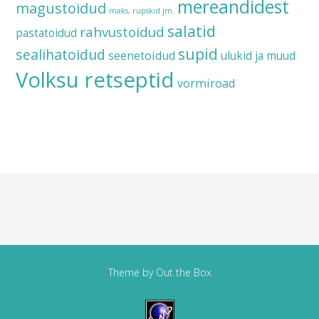
mereandidest
magustoidud
maks, rupskid jm.
salatid
rahvustoidud
pastatoidud
supid
sealihatoidud
seenetoidud
ulukid ja muud
Volksu retseptid
vormiroad
Theme by
Out the Box