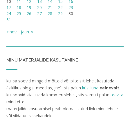
10
11
12
13
14
15
16
17
18
19
20
21
22
23
24
25
26
27
28
29
30
31
« nov.
jaan. »
MINU MATERJALIDE KASUTAMINE
kui sa soovid mingeid mõtteid või pilte siit lehelt kasutada
(isiklikus blogis, meedias, jne), siis palun
küsi luba
eelnevalt
.
kui soovid siia linkida kommertslehelt, siis samuti palun
teavita
mind ette.
materjalide kasutamisel peab olema lisatud link minu lehele
või viidatud sissekandele.