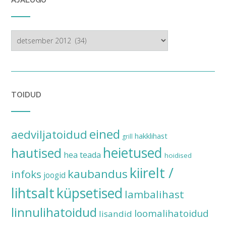
AJALUGU
ajalugu
TOIDUD
eined
aedviljatoidud
hakklihast
grill
heietused
hautised
hea teada
hoidised
kiirelt /
kaubandus
infoks
joogid
lihtsalt
küpsetised
lambalihast
linnulihatoidud
loomalihatoidud
lisandid