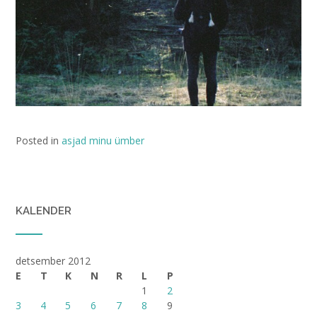
Posted in
asjad minu ümber
KALENDER
detsember 2012
E
T
K
N
R
L
P
1
2
3
4
5
6
7
8
9