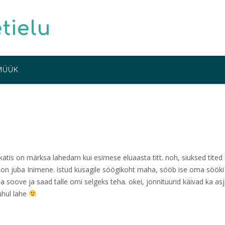
etielu
MÜÜK
atis on märksa lahedam kui esimese eluaasta titt. noh, siuksed tited
n juba Inimene. istud kusagile söögikoht maha, sööb ise oma sööki
a soove ja saad talle omi selgeks teha. okei, jonnituurid käivad ka as
uhul lahe