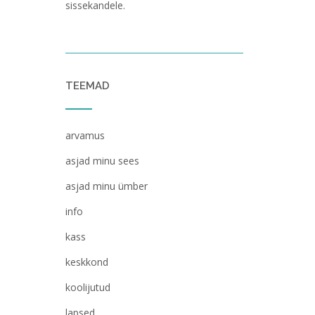
sissekandele.
TEEMAD
arvamus
asjad minu sees
asjad minu ümber
info
kass
keskkond
koolijutud
lapsed