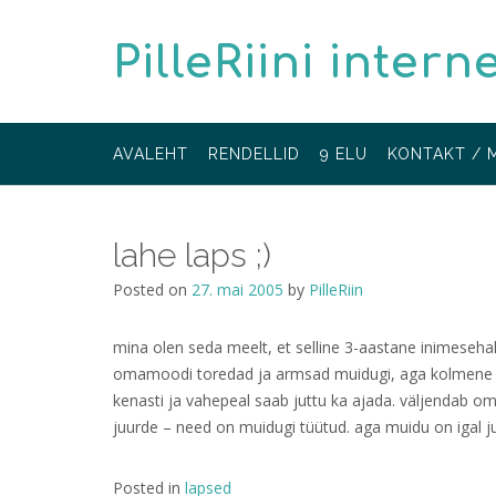
Skip
to
PilleRiini intern
content
AVALEHT
RENDELLID
9 ELU
KONTAKT / 
lahe laps ;)
Posted on
27. mai 2005
by
PilleRiin
mina olen seda meelt, et selline 3-aastane inimesehak
omamoodi toredad ja armsad muidugi, aga kolmene o
kenasti ja vahepeal saab juttu ka ajada. väljendab om
juurde – need on muidugi tüütud. aga muidu on igal j
Posted in
lapsed