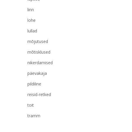
linn
lohe
lullad
mõjutused
mõtisklused
nikerdamised
päevakaja
pildiline
reisid-retked
toit
tramm