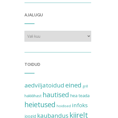
AJALUGU
ajalugu
TOIDUD
eined
aedviljatoidud
grill
hautised
hea teada
hakklihast
heietused
infoks
hoidised
kiirelt
kaubandus
joogid