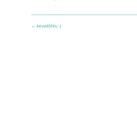
Post
←
kevadõhtu :)
navigation