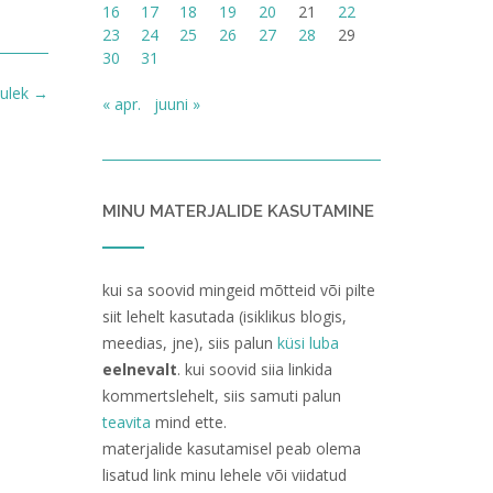
16
17
18
19
20
21
22
23
24
25
26
27
28
29
30
31
tulek
→
« apr.
juuni »
MINU MATERJALIDE KASUTAMINE
kui sa soovid mingeid mõtteid või pilte
siit lehelt kasutada (isiklikus blogis,
meedias, jne), siis palun
küsi luba
eelnevalt
. kui soovid siia linkida
kommertslehelt, siis samuti palun
teavita
mind ette.
materjalide kasutamisel peab olema
lisatud link minu lehele või viidatud