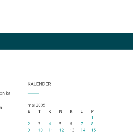
KALENDER
 on ka
mai 2005
ja
E
T
K
N
R
L
P
1
2
3
4
5
6
7
8
9
10
11
12
13
14
15