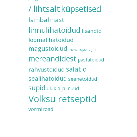
/ lihtsalt
küpsetised
lambalihast
linnulihatoidud
lisandid
loomalihatoidud
magustoidud
maks, rupskid jm.
mereandidest
pastatoidud
salatid
rahvustoidud
sealihatoidud
seenetoidud
supid
ulukid ja muud
Volksu retseptid
vormiroad