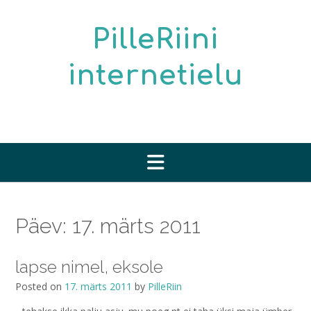
Skip
to
PilleRiini
content
internetielu
Päev:
17. märts 2011
lapse nimel, eksole
Posted on
17. märts 2011
by
PilleRiin