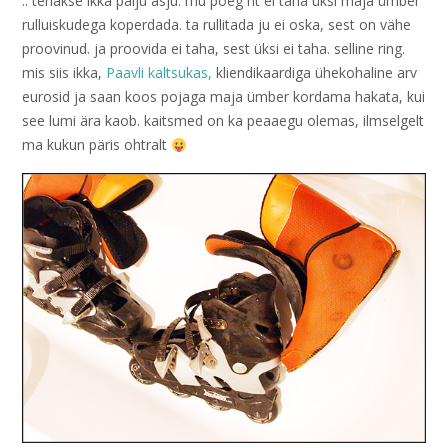
.. tehakse ikka palju asju. mu poeg nt ei taha üksi maja ümber
rulluiskudega koperdada. ta rullitada ju ei oska, sest on vähe
proovinud. ja proovida ei taha, sest üksi ei taha. selline ring.
mis siis ikka,
Paavli kaltsukas,
kliendikaardiga ühekohaline arv
eurosid ja saan koos pojaga maja ümber kordama hakata, kui
see lumi ära kaob. kaitsmed on ka peaaegu olemas, ilmselgelt
ma kukun päris ohtralt