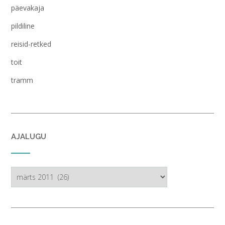
päevakaja
pildiline
reisid-retked
toit
tramm
AJALUGU
ajalugu