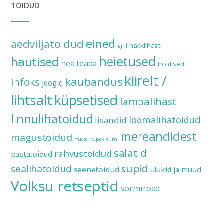
TOIDUD
eined
aedviljatoidud
hakklihast
grill
heietused
hautised
hea teada
hoidised
kiirelt /
kaubandus
infoks
joogid
lihtsalt
küpsetised
lambalihast
linnulihatoidud
loomalihatoidud
lisandid
mereandidest
magustoidud
maks, rupskid jm.
salatid
rahvustoidud
pastatoidud
supid
sealihatoidud
seenetoidud
ulukid ja muud
Volksu retseptid
vormiroad