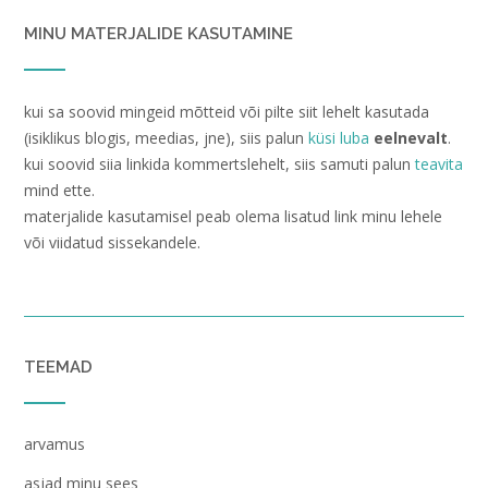
MINU MATERJALIDE KASUTAMINE
kui sa soovid mingeid mõtteid või pilte siit lehelt kasutada
(isiklikus blogis, meedias, jne), siis palun
küsi luba
eelnevalt
.
kui soovid siia linkida kommertslehelt, siis samuti palun
teavita
mind ette.
materjalide kasutamisel peab olema lisatud link minu lehele
või viidatud sissekandele.
TEEMAD
arvamus
asjad minu sees