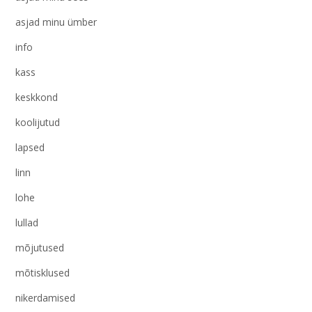
asjad minu ümber
info
kass
keskkond
koolijutud
lapsed
linn
lohe
lullad
mõjutused
mõtisklused
nikerdamised