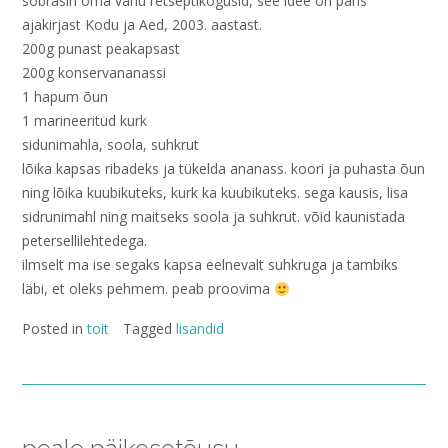
sobrasin oma vanu retseptikogusid, see idee on päris
ajakirjast Kodu ja Aed, 2003. aastast.
200g punast peakapsast
200g konservananassi
1 hapum õun
1 marineeritud kurk
sidunimahla, soola, suhkrut
lõika kapsas ribadeks ja tükelda ananass. koori ja puhasta õun
ning lõika kuubikuteks, kurk ka kuubikuteks. sega kausis, lisa
sidrunimahl ning maitseks soola ja suhkrut. võid kaunistada
petersellilehtedega.
ilmselt ma ise segaks kapsa eelnevalt suhkruga ja tambiks
läbi, et oleks pehmem. peab proovima
Posted in
toit
Tagged
lisandid