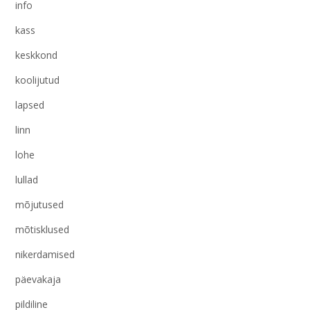
info
kass
keskkond
koolijutud
lapsed
linn
lohe
lullad
mõjutused
mõtisklused
nikerdamised
päevakaja
pildiline