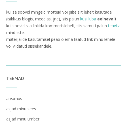
kui sa soovid mingeid mõtteid või pilte siit lehelt kasutada
(isiklikus blogis, meedias, jne), siis palun
küsi luba
eelnevalt
.
kui soovid siia linkida kommertslehelt, siis samuti palun
teavita
mind ette.
materjalide kasutamisel peab olema lisatud link minu lehele
või viidatud sissekandele.
TEEMAD
arvamus
asjad minu sees
asjad minu ümber