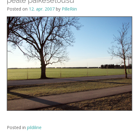
peale päikesetõusu
Posted on
12. apr. 2007
by
PilleRiin
Posted in
pildiline