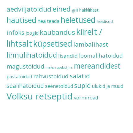
eined
aedviljatoidud
hakklihast
grill
heietused
hautised
hea teada
hoidised
kiirelt /
kaubandus
infoks
joogid
lihtsalt
küpsetised
lambalihast
linnulihatoidud
loomalihatoidud
lisandid
mereandidest
magustoidud
maks, rupskid jm.
salatid
rahvustoidud
pastatoidud
supid
sealihatoidud
seenetoidud
ulukid ja muud
Volksu retseptid
vormiroad