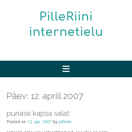
Skip
to
PilleRiini
content
internetielu
Päev:
12. aprill 2007
punase kapsa salat
Posted on
12. apr. 2007
by
pilleriin