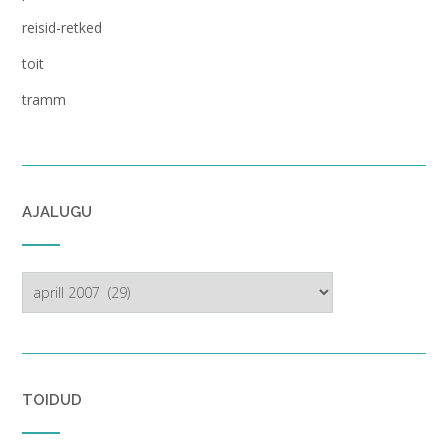
reisid-retked
toit
tramm
AJALUGU
ajalugu
TOIDUD