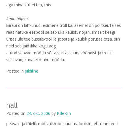
aga mina küll ei tea, mis..
5min hiljem:
kiirabi on lahkunud, esimene troll ka. asemel on politsei. teises
reas natuke eespool seisab üks kaubik. nojah, ilmselt keegi
üritas üle tee bussile-trollile joosta ja kaubik põrutas otsa. siin
neid sebijaid ikka kogu aeg..
autod saavad mööda sõita vastassuunavööndist ja trollid
seisavad, kuna ei mahu mööda.
Posted in
pildiline
hall
Posted on
24. okt. 2006
by
PilleRiin
peavalu ja täielik motivatsioonipuudus. lootsin, et trenn teeb