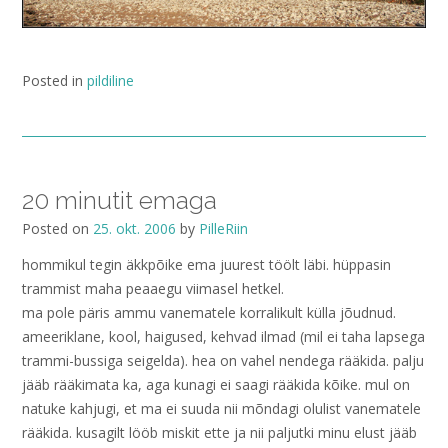
Posted in
pildiline
20 minutit emaga
Posted on
25. okt. 2006
by
PilleRiin
hommikul tegin äkkpõike ema juurest töölt läbi. hüppasin
trammist maha peaaegu viimasel hetkel.
ma pole päris ammu vanematele korralikult külla jõudnud.
ameeriklane, kool, haigused, kehvad ilmad (mil ei taha lapsega
trammi-bussiga seigelda). hea on vahel nendega rääkida. palju
jääb rääkimata ka, aga kunagi ei saagi rääkida kõike. mul on
natuke kahjugi, et ma ei suuda nii mõndagi olulist vanematele
rääkida. kusagilt lööb miskit ette ja nii paljutki minu elust jääb