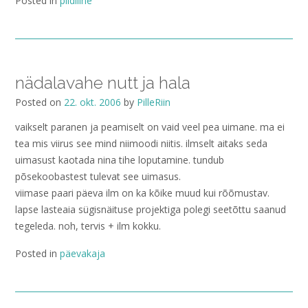
Posted in
pildiline
nädalavahe nutt ja hala
Posted on
22. okt. 2006
by
PilleRiin
vaikselt paranen ja peamiselt on vaid veel pea uimane. ma ei
tea mis viirus see mind niimoodi niitis. ilmselt aitaks seda
uimasust kaotada nina tihe loputamine. tundub
põsekoobastest tulevat see uimasus.
viimase paari päeva ilm on ka kõike muud kui rõõmustav.
lapse lasteaia sügisnäituse projektiga polegi seetõttu saanud
tegeleda. noh, tervis + ilm kokku.
Posted in
päevakaja