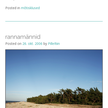
Posted in
mõtisklused
rannamännid
Posted on
26. okt. 2006
by
PilleRiin