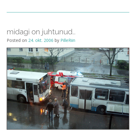
midagi on juhtunud..
Posted on
24. okt. 2006
by
PilleRiin