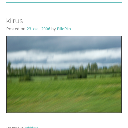
kiirus
Posted on
23. okt. 2006
by
PilleRiin