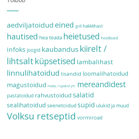
TOIDUD
eined
aedviljatoidud
hakklihast
grill
heietused
hautised
hea teada
hoidised
kiirelt /
kaubandus
infoks
joogid
lihtsalt
küpsetised
lambalihast
linnulihatoidud
loomalihatoidud
lisandid
mereandidest
magustoidud
maks, rupskid jm.
salatid
rahvustoidud
pastatoidud
supid
sealihatoidud
seenetoidud
ulukid ja muud
Volksu retseptid
vormiroad