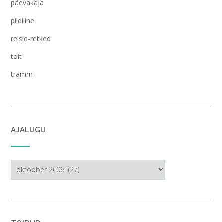
päevakaja
pildiline
reisid-retked
toit
tramm
AJALUGU
ajalugu