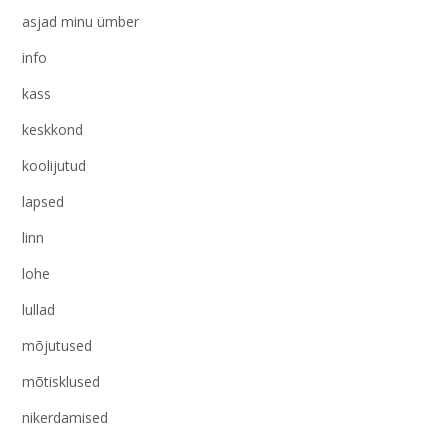
asjad minu ümber
info
kass
keskkond
koolijutud
lapsed
linn
lohe
lullad
mõjutused
mõtisklused
nikerdamised