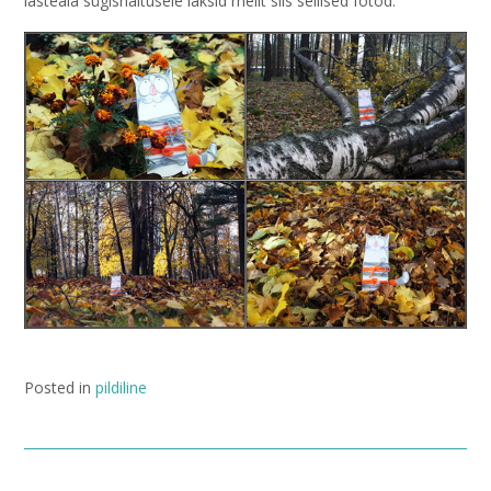
lasteaia sügisnäitusele läksid meilt siis sellised fotod:
Posted in
pildiline