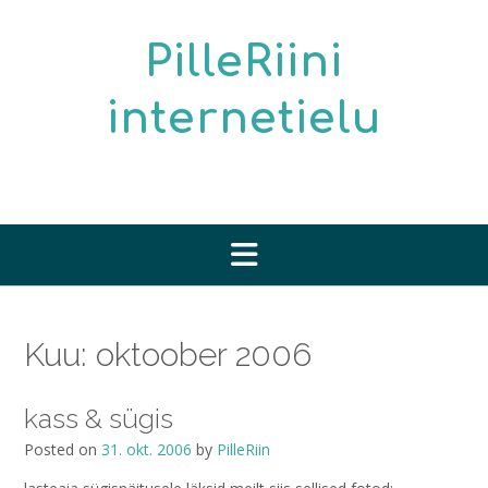
Skip
to
PilleRiini
content
internetielu
Kuu:
oktoober 2006
kass & sügis
Posted on
31. okt. 2006
by
PilleRiin