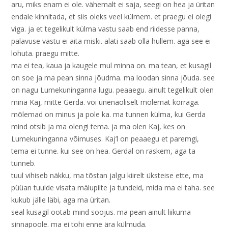
aru, miks enam ei ole. vähemalt ei saja, seegi on hea ja üritan
endale kinnitada, et siis oleks veel külmem. et praegu ei olegi
viga. ja et tegelikult külma vastu saab end riidesse panna,
palavuse vastu ei aita miski. alati saab olla hullem. aga see ei
lohuta. praegu mitte.
ma ei tea, kaua ja kaugele mul minna on. ma tean, et kusagil
on soe ja ma pean sinna jõudma. ma loodan sinna jõuda. see
on nagu Lumekuninganna lugu. peaaegu. ainult tegelikult olen
mina Kaj, mitte Gerda. või unenäoliselt mõlemat korraga.
mõlemad on minus ja pole ka. ma tunnen külma, kui Gerda
mind otsib ja ma olengi tema. ja ma olen Kaj, kes on
Lumekuninganna võimuses. Kaj’l on peaaegu et paremgi,
tema ei tunne. kui see on hea. Gerdal on raskem, aga ta
tunneb.
tuul vihiseb näkku, ma tõstan jalgu kiirelt üksteise ette, ma
püüan tuulde visata mälupilte ja tundeid, mida ma ei taha. see
kukub jälle läbi, aga ma üritan.
seal kusagil ootab mind soojus. ma pean ainult liikuma
sinnapoole. ma ei tohi enne ära külmuda.