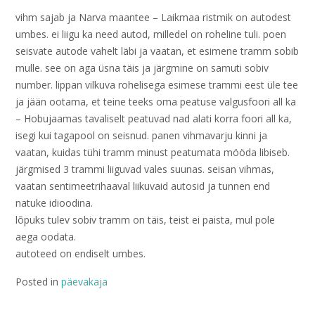
vihm sajab ja Narva maantee – Laikmaa ristmik on autodest
umbes. ei liigu ka need autod, milledel on roheline tuli. poen
seisvate autode vahelt läbi ja vaatan, et esimene tramm sobib
mulle. see on aga üsna täis ja järgmine on samuti sobiv
number. lippan vilkuva rohelisega esimese trammi eest üle tee
ja jään ootama, et teine teeks oma peatuse valgusfoori all ka
– Hobujaamas tavaliselt peatuvad nad alati korra foori all ka,
isegi kui tagapool on seisnud. panen vihmavarju kinni ja
vaatan, kuidas tühi tramm minust peatumata mööda libiseb.
järgmised 3 trammi liiguvad vales suunas. seisan vihmas,
vaatan sentimeetrihaaval liikuvaid autosid ja tunnen end
natuke idioodina.
lõpuks tulev sobiv tramm on täis, teist ei paista, mul pole
aega oodata.
autoteed on endiselt umbes.
Posted in
päevakaja