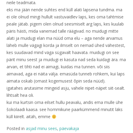
neile teadmata.
eks ma jään nende suhtes end küll alati lapsena tundma. ma
ei ole olnud mingi hullult vastuvaidlev laps, kes oma tahtmise
peale jätab. pigem olen olnud seesmiselt arg laps, kes kuulab
päris hästi, mida vanemad talle räägivad. no muidugi mitte
alati ja muidugi elan ma nüüd oma elu – aga nende arvamus
läheb mulle vägagi korda ja ilmselt on nemad ühed vähestest,
kes suudavad mind väga sügavalt haavata. muidugi on see
pärit minu seest ja muidugi ei kasuta nad seda kuidagi ära. ma
arvan, et tihti nad ei aimagi, kuidas ma tunnen. või siis
aimavad, aga ei näita välja. emasüda tunneb rohkem, kui laps
aimata oskab (omast kogemusest õpin seda nüüd).
igatahes arutasime mingeid asju, vahele nipet-näpet siit-sealt.
lihtsalt hea oli.
kui ma kurtsin oma eilset hullu peavalu, andis ema mulle ühe
šokolaadi kaasa. see hommikune paarkümmend minutit läks
küll kiirelt. aitäh, emme
Posted in
asjad minu sees
,
päevakaja