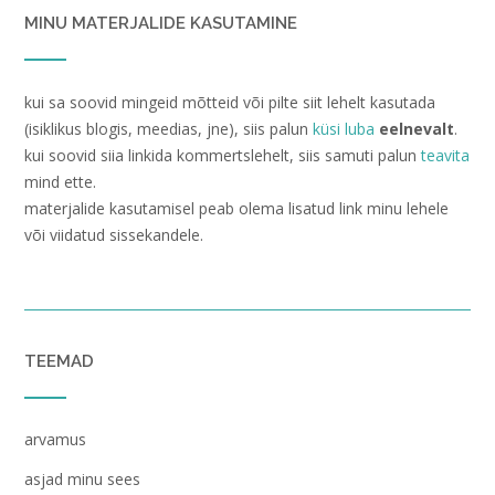
MINU MATERJALIDE KASUTAMINE
kui sa soovid mingeid mõtteid või pilte siit lehelt kasutada
(isiklikus blogis, meedias, jne), siis palun
küsi luba
eelnevalt
.
kui soovid siia linkida kommertslehelt, siis samuti palun
teavita
mind ette.
materjalide kasutamisel peab olema lisatud link minu lehele
või viidatud sissekandele.
TEEMAD
arvamus
asjad minu sees