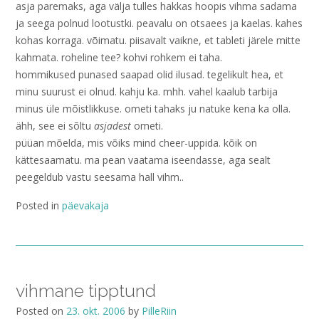
asja paremaks, aga välja tulles hakkas hoopis vihma sadama
ja seega polnud lootustki. peavalu on otsaees ja kaelas. kahes
kohas korraga. võimatu. piisavalt vaikne, et tableti järele mitte
kahmata. roheline tee? kohvi rohkem ei taha.
hommikused punased saapad olid ilusad. tegelikult hea, et
minu suurust ei olnud. kahju ka. mhh. vahel kaalub tarbija
minus üle mõistlikkuse. ometi tahaks ju natuke kena ka olla.
ähh, see ei sõltu
asjadest
ometi.
püüan mõelda, mis võiks mind cheer-uppida. kõik on
kättesaamatu. ma pean vaatama iseendasse, aga sealt
peegeldub vastu seesama hall vihm..
Posted in
päevakaja
vihmane tipptund
Posted on
23. okt. 2006
by
PilleRiin