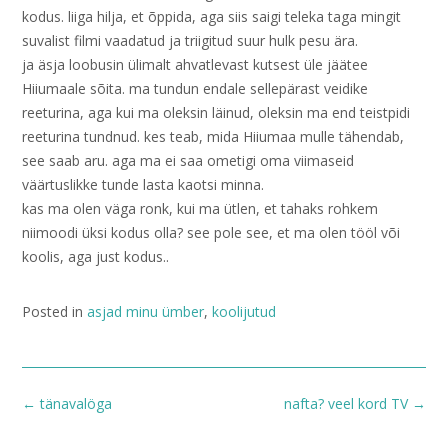
kodus. liiga hilja, et õppida, aga siis saigi teleka taga mingit
suvalist filmi vaadatud ja triigitud suur hulk pesu ära.
ja äsja loobusin ülimalt ahvatlevast kutsest üle jäätee
Hiiumaale sõita. ma tundun endale sellepärast veidike
reeturina, aga kui ma oleksin läinud, oleksin ma end teistpidi
reeturina tundnud. kes teab, mida Hiiumaa mulle tähendab,
see saab aru. aga ma ei saa ometigi oma viimaseid
väärtuslikke tunde lasta kaotsi minna.
kas ma olen väga ronk, kui ma ütlen, et tahaks rohkem
niimoodi üksi kodus olla? see pole see, et ma olen tööl või
koolis, aga just kodus..
Posted in
asjad minu ümber
,
koolijutud
Post
←
tänavalöga
nafta? veel kord TV
→
navigation