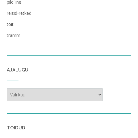
pildiline
reisid-retked
toit
tramm
AJALUGU
ajalugu
TOIDUD