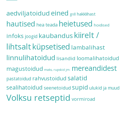
eined
aedviljatoidud
hakklihast
grill
heietused
hautised
hea teada
hoidised
kiirelt /
kaubandus
infoks
joogid
lihtsalt
küpsetised
lambalihast
linnulihatoidud
loomalihatoidud
lisandid
mereandidest
magustoidud
maks, rupskid jm.
salatid
rahvustoidud
pastatoidud
supid
sealihatoidud
seenetoidud
ulukid ja muud
Volksu retseptid
vormiroad