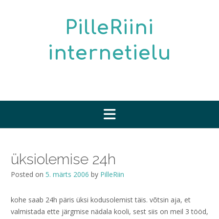
Skip
to
PilleRiini
content
internetielu
üksiolemise 24h
Posted on
5. märts 2006
by
PilleRiin
kohe saab 24h päris üksi kodusolemist täis. võtsin aja, et
valmistada ette järgmise nädala kooli, sest siis on meil 3 tööd,