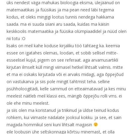
üks nendest väga mahukas bioloogia eksma, ülejäänud on
matemaatikas ja füüsikas ja ma pean need läbi tegema
kodus, et oleks mingigi lootus tunnis nendega hakkama
saada. ma ei suuda siiani aru saada, kuidas ma käisin
keskkoolis matemaatika ja füüsika olümpiaadidel ja nüüd olen
nii totu :O
lisaks on meil kahe koduse kirjaliku töö tähtaeg ka. keemia
essee on igatahes olemas, loodan, et sobib sellisel mitte-
esseelisel kujul, pigem on see referaat. aga arvamusartikli
kirjutan ilmselt küll mingi viimasel hetkel lihtsalt valmis. mitte
et ma ei oskaks kirjutada või ei arvaks midagi, aga õppejõud
on vastukarva ja siis pole mingit tahtmist teha. selline
psühholoogitädi, kelle sammud on etteaimatavad ja kes minu
meelest näitleb meil klassi ees, mängib õppejõu rolli vms. ei
ole ehe minu meelest.
ja siis olen ma koristanud ja triikinud ja üldse teinud kodus
rohkem, kui viimaste nädalate jooksul kokku. ja see, et sain
magada hommikul seni kuni lihtsalt magasin
eile loobusin ühe seltskonnaga kõrtsu minemast, et olla