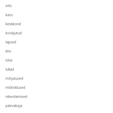
info
kass
keskkond
koolijutud
lapsed
linn
lohe
lullad
mõjutused
mõtisklused
nikerdamised
päevakaja