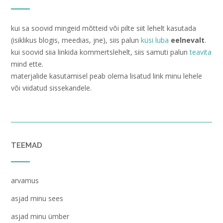
kui sa soovid mingeid mõtteid või pilte siit lehelt kasutada
(isiklikus blogis, meedias, jne), siis palun
küsi luba
eelnevalt
.
kui soovid siia linkida kommertslehelt, siis samuti palun
teavita
mind ette.
materjalide kasutamisel peab olema lisatud link minu lehele
või viidatud sissekandele.
TEEMAD
arvamus
asjad minu sees
asjad minu ümber