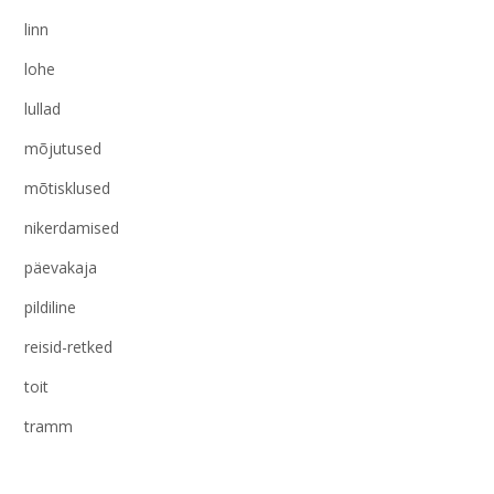
linn
lohe
lullad
mõjutused
mõtisklused
nikerdamised
päevakaja
pildiline
reisid-retked
toit
tramm