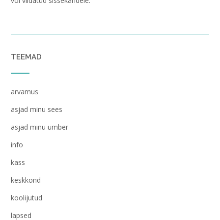
või viidatud sissekandele.
TEEMAD
arvamus
asjad minu sees
asjad minu ümber
info
kass
keskkond
koolijutud
lapsed