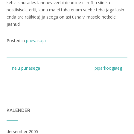
kehv. kihutades lähenev veebi deadline ei mõju siin ka
postiiviselt. eriti, kuna ma ei taha enam veebe teha (aga lasin
enda ära rääkida) ja seega on asi üsna viimasele hetkele
jäänud.
Posted in
päevakaja
Post
←
neiu punasega
piparkoogiaeg
→
navigation
KALENDER
detsember 2005