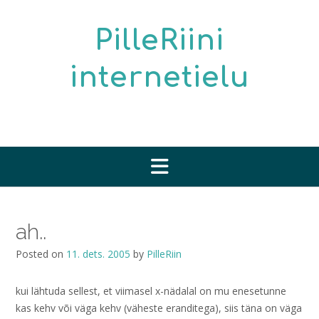
Skip
to
PilleRiini
content
internetielu
ah..
Posted on
11. dets. 2005
by
PilleRiin
kui lähtuda sellest, et viimasel x-nädalal on mu enesetunne
kas kehv või väga kehv (väheste eranditega), siis täna on väga