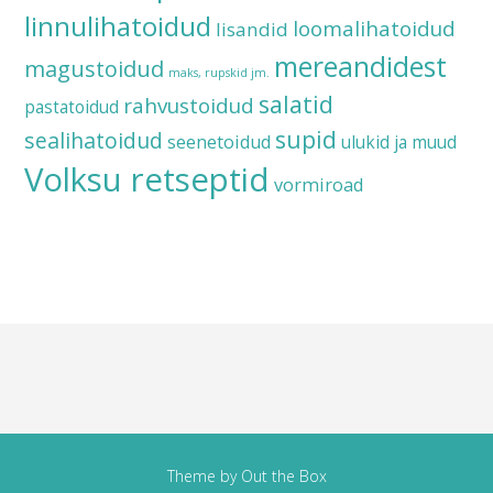
linnulihatoidud
loomalihatoidud
lisandid
mereandidest
magustoidud
maks, rupskid jm.
salatid
rahvustoidud
pastatoidud
supid
sealihatoidud
seenetoidud
ulukid ja muud
Volksu retseptid
vormiroad
Theme by
Out the Box