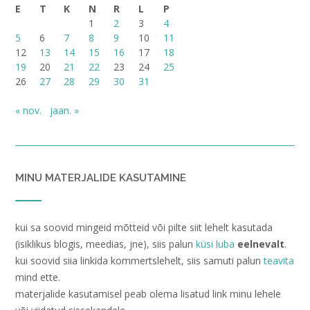
E
T
K
N
R
L
P
1
2
3
4
5
6
7
8
9
10
11
12
13
14
15
16
17
18
19
20
21
22
23
24
25
26
27
28
29
30
31
« nov.
jaan. »
MINU MATERJALIDE KASUTAMINE
kui sa soovid mingeid mõtteid või pilte siit lehelt kasutada
(isiklikus blogis, meedias, jne), siis palun
küsi luba
eelnevalt
.
kui soovid siia linkida kommertslehelt, siis samuti palun
teavita
mind ette.
materjalide kasutamisel peab olema lisatud link minu lehele