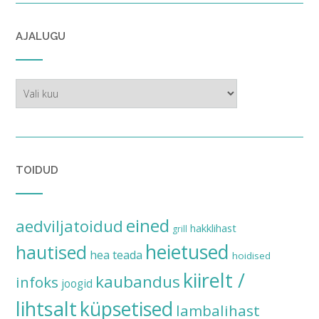
AJALUGU
ajalugu
TOIDUD
eined
aedviljatoidud
hakklihast
grill
heietused
hautised
hea teada
hoidised
kiirelt /
kaubandus
infoks
joogid
lihtsalt
küpsetised
lambalihast