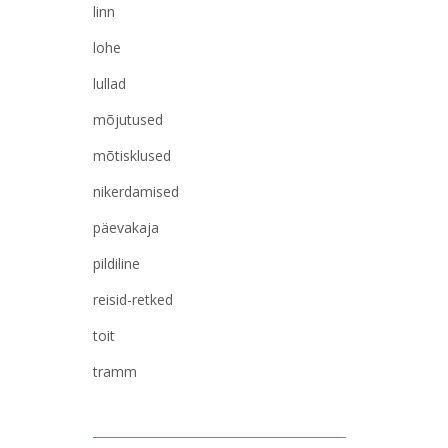
linn
lohe
lullad
mõjutused
mõtisklused
nikerdamised
päevakaja
pildiline
reisid-retked
toit
tramm