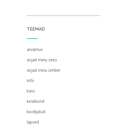
TEEMAD
arvamus
asjad minu sees
asjad minu ümber
info
kass
keskkond
koolijutud
lapsed