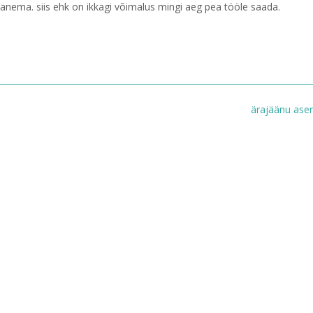
panema. siis ehk on ikkagi võimalus mingi aeg pea tööle saada.
ärajäänu as