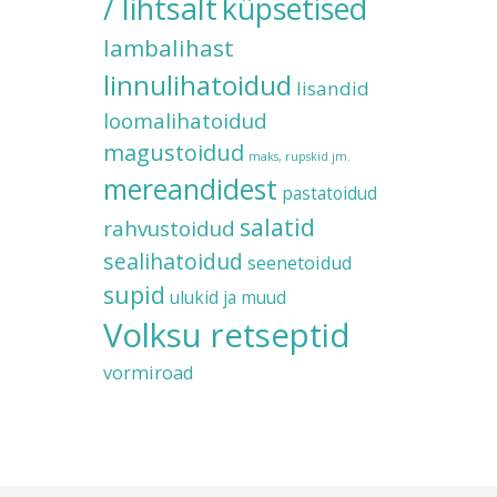
/ lihtsalt
küpsetised
lambalihast
linnulihatoidud
lisandid
loomalihatoidud
magustoidud
maks, rupskid jm.
mereandidest
pastatoidud
salatid
rahvustoidud
sealihatoidud
seenetoidud
supid
ulukid ja muud
Volksu retseptid
vormiroad