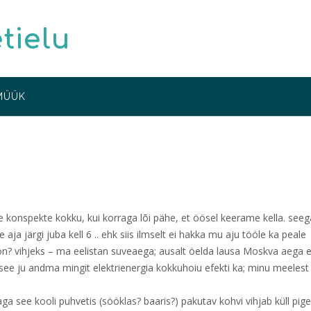
etielu
MÜÜK
ke konspekte kokku, kui korraga lõi pähe, et öösel keerame kella. see
ja järgi juba kell 6 .. ehk siis ilmselt ei hakka mu aju tööle ka peale
a on? vihjeks – ma eelistan suveaega; ausalt öelda lausa Moskva aega 
t see ju andma mingit elektrienergia kokkuhoiu efekti ka; minu meelest
ga see kooli puhvetis (sööklas? baaris?) pakutav kohvi vihjab küll pi