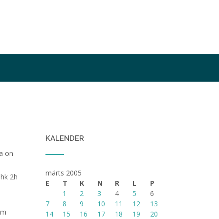
KALENDER
ga on
märts 2005
ehk 2h
E
T
K
N
R
L
P
1
2
3
4
5
6
7
8
9
10
11
12
13
gem
14
15
16
17
18
19
20