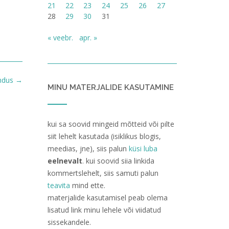
21
22
23
24
25
26
27
28
29
30
31
« veebr.
apr. »
endus
→
MINU MATERJALIDE KASUTAMINE
kui sa soovid mingeid mõtteid või pilte
siit lehelt kasutada (isiklikus blogis,
meedias, jne), siis palun
küsi luba
eelnevalt
. kui soovid siia linkida
kommertslehelt, siis samuti palun
teavita
mind ette.
materjalide kasutamisel peab olema
lisatud link minu lehele või viidatud
sissekandele.