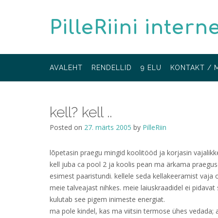
Skip
to
PilleRiini intern
content
AVALEHT
RENDELLID
9 ELU
KONTAKT / 
kell? kell ..
Posted on
27. märts 2005
by
PilleRiin
lõpetasin praegu mingid koolitööd ja korjasin vajalik
kell juba ca pool 2 ja koolis pean ma ärkama praeguse a
esimest paaristundi. kellele seda kellakeeramist vaj
meie talveajast nihkes. meie laiuskraadidel ei pidava
kulutab see pigem inimeste energiat.
ma pole kindel, kas ma viitsin termose ühes vedada; a