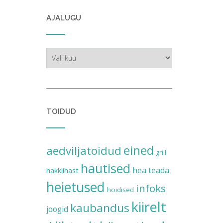
AJALUGU
ajalugu
TOIDUD
eined
aedviljatoidud
grill
hautised
hea teada
hakklihast
heietused
infoks
hoidised
kiirelt
kaubandus
joogid