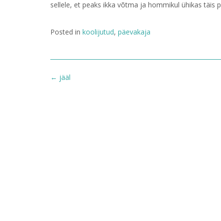
sellele, et peaks ikka võtma ja hommikul ühikas täis 
Posted in
koolijutud
,
päevakaja
Post
←
jääl
navigation