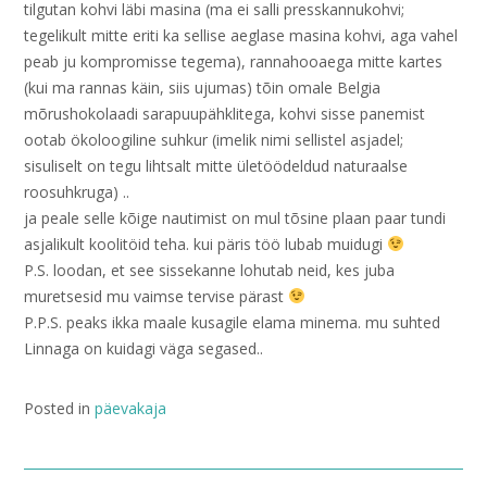
tilgutan kohvi läbi masina (ma ei salli presskannukohvi;
tegelikult mitte eriti ka sellise aeglase masina kohvi, aga vahel
peab ju kompromisse tegema), rannahooaega mitte kartes
(kui ma rannas käin, siis ujumas) tõin omale Belgia
mõrushokolaadi sarapuupähklitega, kohvi sisse panemist
ootab ökoloogiline suhkur (imelik nimi sellistel asjadel;
sisuliselt on tegu lihtsalt mitte ületöödeldud naturaalse
roosuhkruga) ..
ja peale selle kõige nautimist on mul tõsine plaan paar tundi
asjalikult koolitöid teha. kui päris töö lubab muidugi
P.S. loodan, et see sissekanne lohutab neid, kes juba
muretsesid mu vaimse tervise pärast
P.P.S. peaks ikka maale kusagile elama minema. mu suhted
Linnaga on kuidagi väga segased..
Posted in
päevakaja