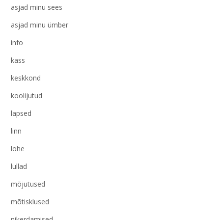
asjad minu sees
asjad minu ümber
info
kass
keskkond
koolijutud
lapsed
linn
lohe
lullad
mõjutused
mõtisklused
nikerdamised