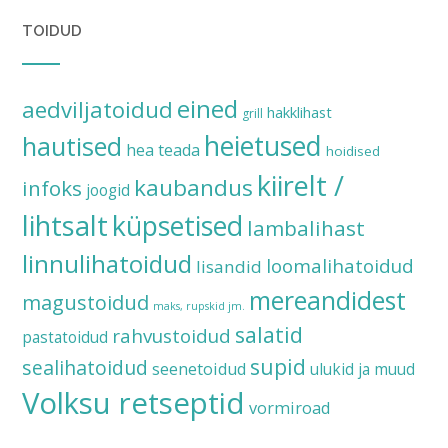
TOIDUD
eined
aedviljatoidud
hakklihast
grill
heietused
hautised
hea teada
hoidised
kiirelt /
kaubandus
infoks
joogid
lihtsalt
küpsetised
lambalihast
linnulihatoidud
loomalihatoidud
lisandid
mereandidest
magustoidud
maks, rupskid jm.
salatid
rahvustoidud
pastatoidud
supid
sealihatoidud
seenetoidud
ulukid ja muud
Volksu retseptid
vormiroad