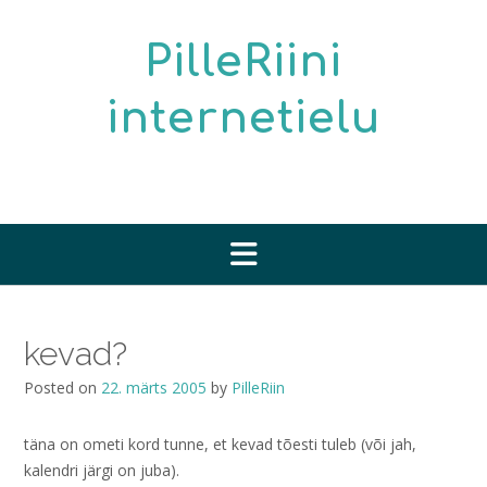
Skip
to
PilleRiini
content
internetielu
kevad?
Posted on
22. märts 2005
by
PilleRiin
täna on ometi kord tunne, et kevad tõesti tuleb (või jah,
kalendri järgi on juba).