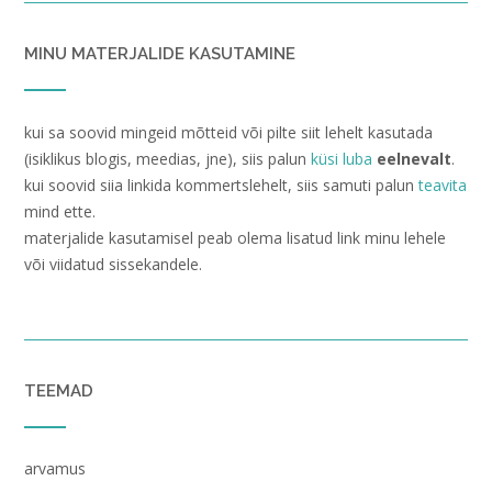
MINU MATERJALIDE KASUTAMINE
kui sa soovid mingeid mõtteid või pilte siit lehelt kasutada
(isiklikus blogis, meedias, jne), siis palun
küsi luba
eelnevalt
.
kui soovid siia linkida kommertslehelt, siis samuti palun
teavita
mind ette.
materjalide kasutamisel peab olema lisatud link minu lehele
või viidatud sissekandele.
TEEMAD
arvamus