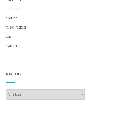
päevakaja
pildiline
reisid-retked
toit
tramm
AJALUGU
ajalugu