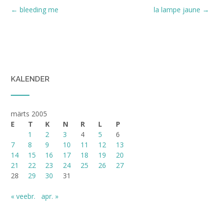
Post
←
bleeding me
la lampe jaune
→
navigation
KALENDER
märts 2005
E
T
K
N
R
L
P
1
2
3
4
5
6
7
8
9
10
11
12
13
14
15
16
17
18
19
20
21
22
23
24
25
26
27
28
29
30
31
« veebr.
apr. »